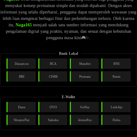
menyukai konsep permainan simple dan mudah dipahami. Dengan akses
informasi yang selalu diperbarui, pengguna dapat memperoleh wawasan yang
lebih luas mengenai berbagai fitur dan perkembangan terbaru. Oleh karena
itu,
Naga165
menjadi salah satu sumber informasi yang mendukung
pengalaman digital yang praktis, nyaman, dan sesuai dengan kebutuhan
pengguna masa kini🎮✨.
Bank Lokal
Danamon
BCA
Mandiri
BNI
BRI
CIMB
Permata
Panin
E-Wallet
Dana
OVO
GoPay
LinkAja
ShopeePay
Sakuku
JeniusPay
Doku