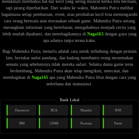
menikmati membahas hal-hal kecil yang sering muncul ketika kita bermain,
tapi jarang diperhatikan. Dari waktu ke waktu, Mahendra Putra melihat
bagaimana setiap pembaruan, event, atau perubahan kecil bisa memengaruhi
cara orang bermain atau merasakan sebuah game. Mahendra Putra senang
merangkum informasi yang bertebaran, mengubahnya menjadi cerita yang
lebih mudah dipahami, dan membagikannya di
Naga165
dengan gaya yang
apa adanya tanpa terasa kaku.
Bagi Mahendra Putra, menulis adalah cara untuk terhubung dengan pemain
lain, bertukar sudut pandang, dan kadang membantu orang menemukan
sesuatu yang sebelumnya tidak mereka sadari. Selama dunia game terus
berkembang, Mahendra Putra akan tetap mengikuti, mencatat, dan
membagikan di
Naga165
apa yang Mahendra Putra lihat dengan cara yang
sederhana dan manusiawi.
Bank Lokal
Danamon
BCA
Mandiri
BNI
BRI
CIMB
Permata
Panin